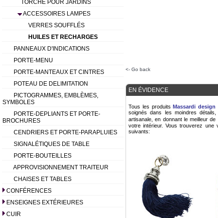
TORCHE POUR JARDINS
ACCESSOIRES LAMPES
VERRES SOUFFLÉS
HUILES ET RECHARGES
PANNEAUX D'INDICATIONS
PORTE-MENU
<- Go back
PORTE-MANTEAUX ET CINTRES
POTEAU DE DELIMITATION
EN ÉVIDENCE
PICTOGRAMMES, EMBLÈMES,
SYMBOLES
Tous les produits
Massardi design 
soignés dans les moindres détails,
PORTE-DEPLIANTS ET PORTE-
artisanale, en donnant le meilleur d
BROCHURES
votre intérieur. Vous trouverez une 
suivants:
CENDRIERS ET PORTE-PARAPLUIES
SIGNALÉTIQUES DE TABLE
PORTE-BOUTEILLES
APPROVISIONNEMENT TRAITEUR
CHAISES ET TABLES
CONFÉRENCES
ENSEIGNES EXTÉRIEURES
CUIR