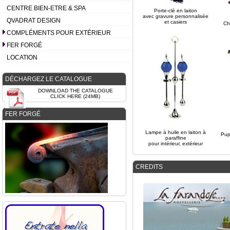
CENTRE BIEN-ETRE & SPA
Porte-clé en laiton
avec gravure personnalisée
QVADRAT DESIGN
et casiers
Ch
COMPLÉMENTS POUR EXTÉRIEUR
FER FORGÉ
LOCATION
DÉCHARGEZ LE CATALOGUE
DOWNLOAD THE CATALOGUE
CLICK HERE (24MB)
FER FORGÉ
Lampe à huile en laiton à
Pup
paraffine
pour intérieur, extérieur
CREDITS