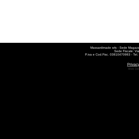
Massardimade srls - Sede Magazzin
Sede Fiscale: Vi
P.iva e Cod.Fisc. 03810470983 - Te
Privacy
Web De