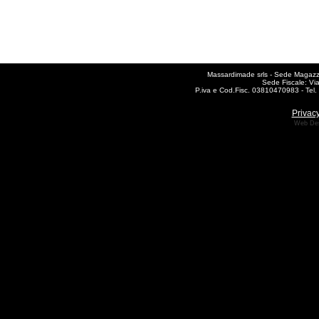
Massardimade srls - Sede Magazzin
Sede Fiscale: Vi
P.iva e Cod.Fisc. 03810470983 - Te
Privacy
Web De