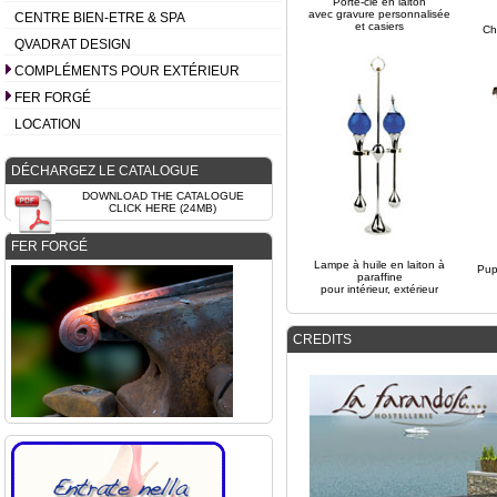
Porte-clé en laiton
avec gravure personnalisée
CENTRE BIEN-ETRE & SPA
et casiers
Ch
QVADRAT DESIGN
COMPLÉMENTS POUR EXTÉRIEUR
FER FORGÉ
LOCATION
DÉCHARGEZ LE CATALOGUE
DOWNLOAD THE CATALOGUE
CLICK HERE (24MB)
FER FORGÉ
Lampe à huile en laiton à
Pup
paraffine
pour intérieur, extérieur
CREDITS