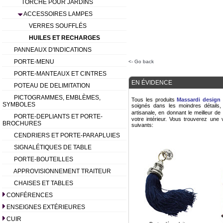
TORCHE POUR JARDINS
ACCESSOIRES LAMPES
VERRES SOUFFLÉS
HUILES ET RECHARGES
PANNEAUX D'INDICATIONS
PORTE-MENU
<- Go back
PORTE-MANTEAUX ET CINTRES
EN ÉVIDENCE
POTEAU DE DELIMITATION
PICTOGRAMMES, EMBLÈMES,
Tous les produits
Massardi design 
SYMBOLES
soignés dans les moindres détails,
artisanale, en donnant le meilleur d
PORTE-DEPLIANTS ET PORTE-
votre intérieur. Vous trouverez une 
BROCHURES
suivants:
CENDRIERS ET PORTE-PARAPLUIES
SIGNALÉTIQUES DE TABLE
PORTE-BOUTEILLES
APPROVISIONNEMENT TRAITEUR
CHAISES ET TABLES
CONFÉRENCES
ENSEIGNES EXTÉRIEURES
CUIR