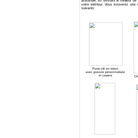
artisanale, en donnant le meilleur d
votre intérieur. Vous trouverez une 
suivants:
Porte-clé en laiton
avec gravure personnalisée
et casiers
Ch