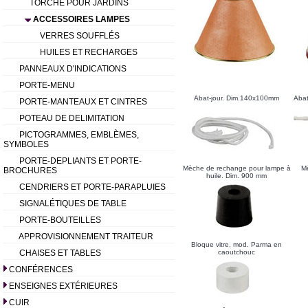
TORCHE POUR JARDINS
ACCESSOIRES LAMPES
VERRES SOUFFLÉS
HUILES ET RECHARGES
PANNEAUX D'INDICATIONS
PORTE-MENU
Abat-jour. Dim.140x100mm
Abat
PORTE-MANTEAUX ET CINTRES
POTEAU DE DELIMITATION
PICTOGRAMMES, EMBLÈMES,
SYMBOLES
PORTE-DEPLIANTS ET PORTE-
Mèche de rechange pour lampe à
M
BROCHURES
huile. Dim. 900 mm
CENDRIERS ET PORTE-PARAPLUIES
SIGNALÉTIQUES DE TABLE
PORTE-BOUTEILLES
APPROVISIONNEMENT TRAITEUR
Bloque vitre, mod. Parma en
CHAISES ET TABLES
caoutchouc
CONFÉRENCES
ENSEIGNES EXTÉRIEURES
CUIR