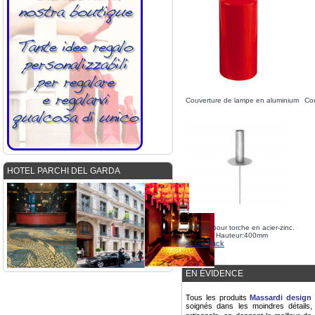
Couverture de lampe en aluminium
Cou
HOTEL PARCHI DEL GARDA
Piquet pour torche en acier-zinc.
Hauteur:400mm
<- Go back
EN ÉVIDENCE
Tous les produits
Massardi design 
soignés dans les moindres détails,