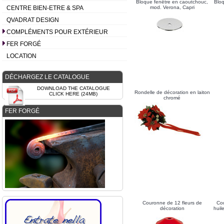
Bloque fenêtre en caoutchouc,
Bloq
CENTRE BIEN-ETRE & SPA
mod. Verona, Capri
QVADRAT DESIGN
COMPLÉMENTS POUR EXTÉRIEUR
FER FORGÉ
LOCATION
DÉCHARGEZ LE CATALOGUE
DOWNLOAD THE CATALOGUE
Rondelle de décoration en laiton
CLICK HERE (24MB)
chromé
FER FORGÉ
Couronne de 12 fleurs de
Cou
décoration
huil