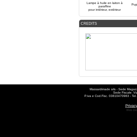
Lampe à huile en laiton à
Pup
paraffine
pour intérieur, extérieur
CREDITS
Massardimade srls - Sede Magazzi
Sede Fiscale: Vi
P.iva e Cod.Fisc. 03810470983 - T
Privacy
Web De