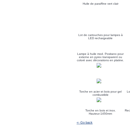
Huile de paraffine vert clair
Lot de cartouches pour lampes à
LED rechargeable
Lampe à huile mod. Positano pour
externe en pyrex transparent ou
coloré avec décorations en platine.
Torche en acier et bois pour gel
Lo
combustible
Torche en bois et inox.
Rec
Hauteur:1450mm
<- Go back