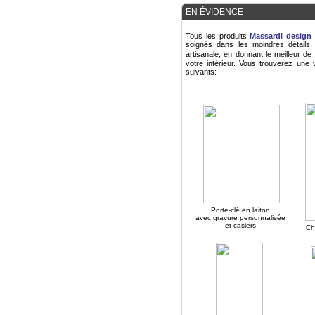
EN ÉVIDENCE
Tous les produits
Massardi design 
soignés dans les moindres détails,
artisanale, en donnant le meilleur d
votre intérieur. Vous trouverez une 
suivants:
Porte-clé en laiton
avec gravure personnalisée
et casiers
Ch