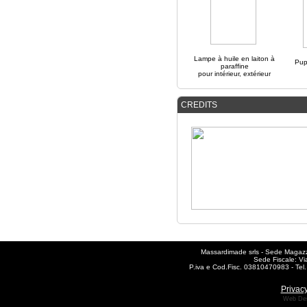
Lampe à huile en laiton à
Pup
paraffine
pour intérieur, extérieur
CREDITS
Massardimade srls - Sede Magazzi
Sede Fiscale: Vi
P.iva e Cod.Fisc. 03810470983 - T
Privacy
Web De