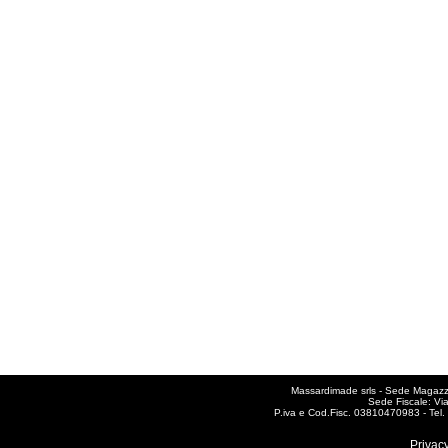
Massardimade srls - Sede Magazzin
Sede Fiscale: Vi
P.iva e Cod.Fisc. 03810470983 - Te
Privacy