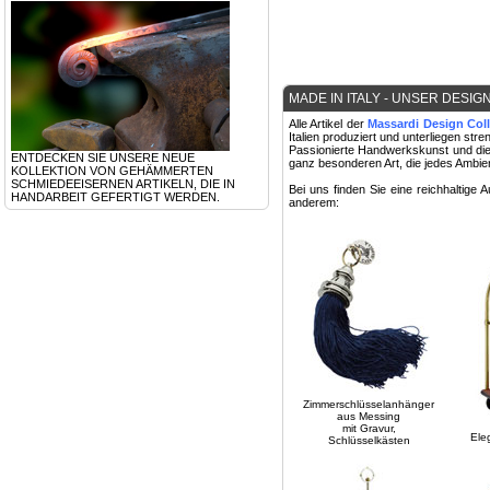
MADE IN ITALY - UNSER DESIG
Alle Artikel der
Massardi Design Coll
Italien produziert und unterliegen stre
Passionierte Handwerkskunst und di
ENTDECKEN SIE UNSERE NEUE
ganz besonderen Art, die jedes Ambie
KOLLEKTION VON GEHÄMMERTEN
SCHMIEDEEISERNEN ARTIKELN, DIE IN
Bei uns finden Sie eine reichhaltige 
HANDARBEIT GEFERTIGT WERDEN.
anderem:
Zimmerschlüsselanhänger
aus Messing
mit Gravur,
Ele
Schlüsselkästen