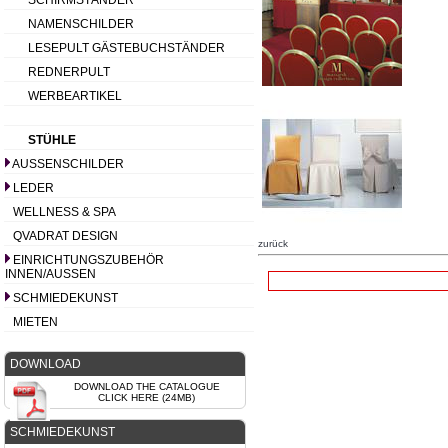
SCHIRMSTÄNDER
NAMENSCHILDER
LESEPULT GÄSTEBUCHSTÄNDER
REDNERPULT
WERBEARTIKEL
STÜHLE
AUSSENSCHILDER
LEDER
WELLNESS & SPA
QVADRAT DESIGN
zurück
EINRICHTUNGSZUBEHÖR
INNEN/AUSSEN
SCHMIEDEKUNST
MIETEN
DOWNLOAD
DOWNLOAD THE CATALOGUE
CLICK HERE (24MB)
SCHMIEDEKUNST